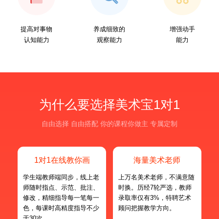
提高对事物
养成细致的
增强动手
认知能力
观察能力
能力
为什么要选择美术宝1对1
自由选择 自由搭配 你的课程你做主 专属定制
1对1在线教你画
海量美术老师
学生端教师端同步，线上老
上万名美术老师，不满意随
师随时指点、示范、批注、
时换。历经7轮严选，教师
修改，精细指导每一笔每一
录取率仅有3%，特聘艺术
色，每课时高精度指导不少
顾问把握教学方向。
于30次。