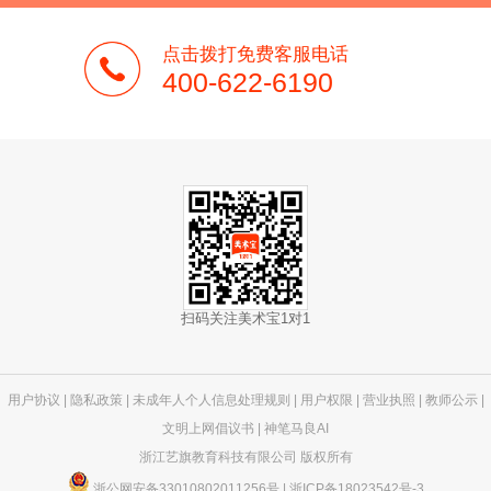
点击拨打免费客服电话
400-622-6190
扫码关注美术宝1对1
用户协议
|
隐私政策
|
未成年人个人信息处理规则
|
用户权限
|
营业执照
|
教师公示
|
文明上网倡议书
|
神笔马良AI
浙江艺旗教育科技有限公司 版权所有
浙公网安备33010802011256号
|
浙ICP备18023542号-3