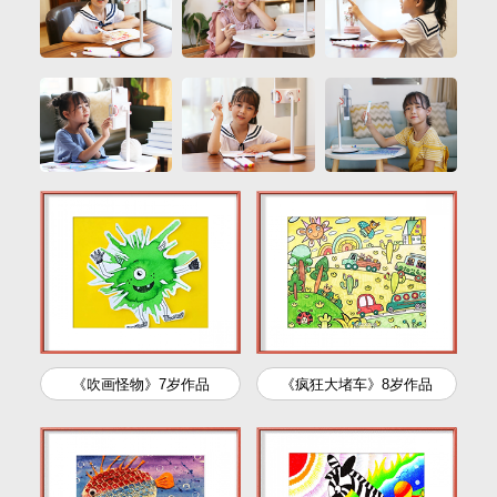
《吹画怪物》
7岁作品
《疯狂大堵车》
8岁作品